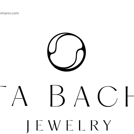
chmann.com
CO POTŘEBUJETE NAJÍT?
HLEDAT
DOPORUČUJEME
PRSTEN AURA 004 AG
NÁUŠNICE TURT