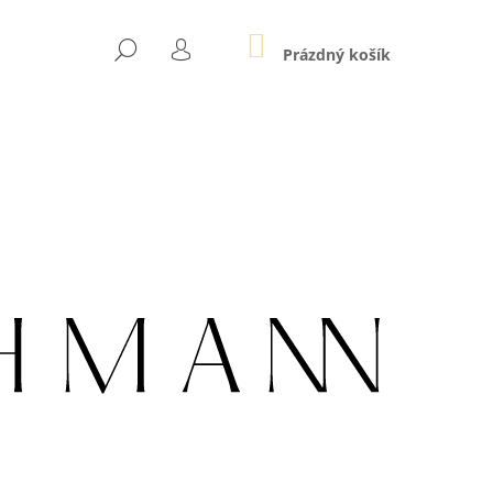
NÁKUPNÍ
HLEDAT
KOŠÍK
Prázdný košík
PŘIHLÁŠENÍ
Následující
LE AU ZLATÉ